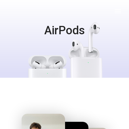
AirPods