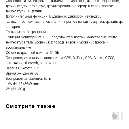
Особенности: Акселерометр, альтиметр, гироскоп, датчик освещенности,
датчик сердечного ритма, датчик уровня кислорода в крови, компас,
температурный датчик
Дополнительные функции: Будильник, диктофон, календарь,
калькулятор, компас, напоминания, прогноз погоды, секундомер, таймер,
фонарик
Пульсометр: Встроенный
Функции мониторинга: ЭКГ, продолжительность и качество сна, пульс,
температура тела, уровень кислорода в крови, уровень стресса и
восстановление
Объем встроенной памяти: 64 Gb
Беспроводная связь и навигация: A-GPS, BeiDou, GPS, Galileo, QZSS,
ГЛОНАСС, Bluetooth, NFC, Wi-Fi
Версия Bluetooth: 5.3
Время ожидания: 38 ч
Беспроводная зарядка: Есть
LxWxH: 42x36x9 mm
Weight: 30 g
Смотрите также