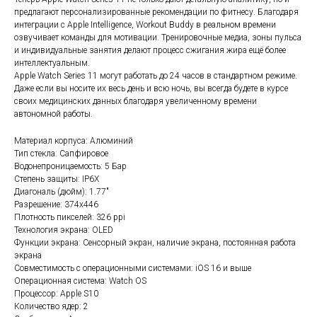
предлагают персонализированные рекомендации по фитнесу. Благодаря
интеграции с Apple Intelligence, Workout Buddy в реальном времени
озвучивает команды для мотивации. Тренировочные медиа, зоны пульса
и индивидуальные занятия делают процесс сжигания жира ещё более
интеллектуальным.
Apple Watch Series 11 могут работать до 24 часов в стандартном режиме.
Даже если вы носите их весь день и всю ночь, вы всегда будете в курсе
своих медицинских данных благодаря увеличенному времени
автономной работы.
Материал корпуса: Алюминий
Тип стекла: Сапфировое
Водонепроницаемость: 5 Бар
Степень защиты: IP6X
Диагональ (дюйм): 1.77"
Разрешение: 374x446
Плотность пикселей: 326 ppi
Технология экрана: OLED
Функции экрана: Сенсорный экран, наличие экрана, постоянная работа
экрана
Совместимость с операционными системами: iOS 16 и выше
Операционная система: Watch OS
Процессор: Apple S10
Количество ядер: 2