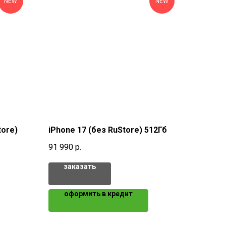
NEW
NEW
tore)
iPhone 17 (без RuStore) 512Гб
91 990
р.
заказать
оформить в кредит