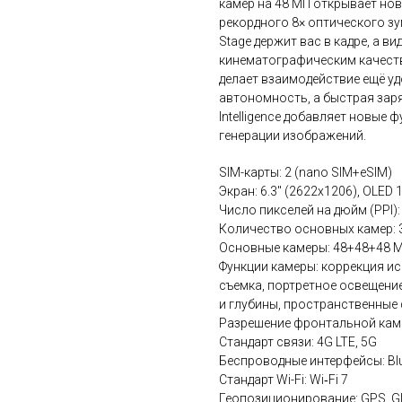
камер на 48 МП открывает но
рекордного 8× оптического зу
Stage держит вас в кадре, а ви
кинематографическим качество
делает взаимодействие ещё у
автономность, а быстрая заряд
Intelligence добавляет новые ф
генерации изображений.
SIM-карты: 2 (nano SIM+eSIM)
Экран: 6.3" (2622x1206), OLED 
Число пикселей на дюйм (PPI):
Количество основных камер: 
Основные камеры: 48+48+48 
Функции камеры: коррекция и
съемка, портретное освещени
и глубины, пространственные
Разрешение фронтальной кам
Стандарт связи: 4G LTE, 5G
Беспроводные интерфейсы: Blue
Стандарт Wi-Fi: Wi‑Fi 7
Геопозиционирование: GPS, GL