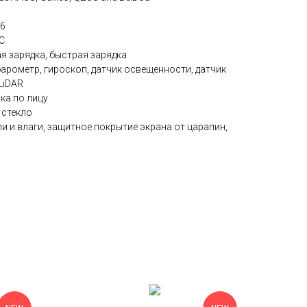
 6
C
я зарядка, быстрая зарядка
арометр, гироскоп, датчик освещенности, датчик
LiDAR
ка по лицу
 стекло
 и влаги, защитное покрытие экрана от царапин,