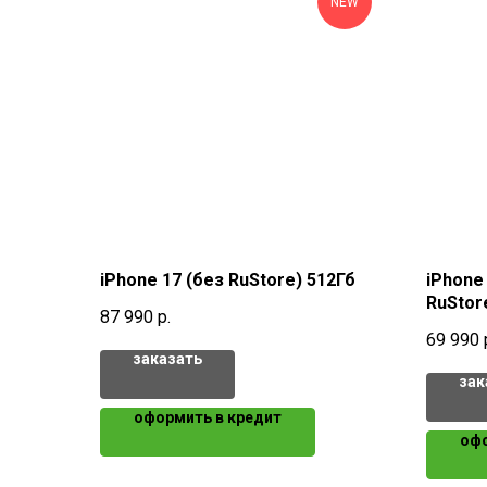
NEW
iPhone 17 (без RuStore) 512Гб
iPhone 
RuStor
87 990
р.
69 990
заказать
зак
оформить в кредит
офо