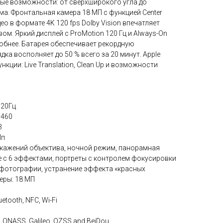
вые возможности: от сверхширокого угла до
ма. Фронтальная камера 18 МП с функцией Center
део в формате 4K 120 fps Dolby Vision впечатляет
м. Яркий дисплей с ProMotion 120 Гц и Always-On
добнее. Батарея обеспечивает рекордную
ка восполняет до 50 % всего за 20 минут. Apple
ункции: Live Translation, Clean Up и возможности
120Гц
 460
3
Мп
скажений объектива, ночной режим, панорамная
е с 6 эффектами, портреты с контролем фокусировки
 фотографии, устранение эффекта «красных
еры: 18 МП
tooth, NFC, Wi-Fi
ONASS, Galileo, QZSS and BeiDou