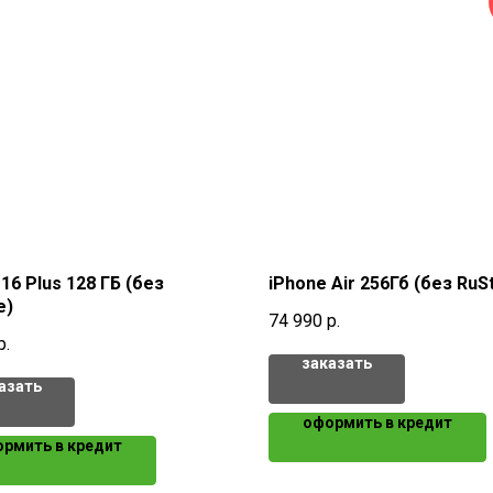
16 Plus 128 ГБ (без
iPhone Air 256Гб (без RuS
e)
74 990
р.
р.
заказать
азать
оформить в кредит
рмить в кредит