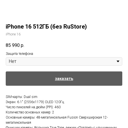
iPhone 16 512ГБ (без RuStore)
iPhone 16
85 990
р.
Защита телефона
заказать
SIM-карты: Dual sim
Экран: 6.1" (2556x1179) OLED 120Гц
Число пикселей на дюйм (PPI): 460
Количество основных камер: 2
Основные камеры: 48-мегапиксельная Fusion Сверхширокая 12-
мегапиксельная
Функции камеры: Вспышка True Tone, режим «Портрет» с улучшенным