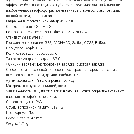
эффектом боке и функцией «Глубина», автоматическая стабилизация
изображения, автофокус, распознавание лиц, контроль экспозиции,
ночной режим, панорамная
Разрешение фронтальной камеры: 12 МП
Стандарт связи: 4G LTE, 5G
Беспроводные интерфейсы: Bluetooth 5.3, NFC, Wi-Fi
Стандарт Wi-Fi: Wi‑Fi 7
Геопозиционирование: GPS, ГЛОНАСС, Galileo, QZSS, BeiDou
Процессор: Apple A18
Количество ядер процессора: 6
Тип разъема для зарядки: USB-C
Функции зарядки: Беспроводная зарядка, быстрая зарядка,
Особенности: Трёхосевой гироскоп, акселерометр, барометр, датчик
внешней освещённости, датчик приближения
Аутентификация: Разблокировка по лицу
Материал корпуса: Алюминий, стекло
Защищенность: Защита от пыли и влаги, защитное покрытие экрана от
царапин, олеофобное покрытие
Степень защиты: IP68
Объем встроенной памяти: 512 ГБ
Цвет корпуса: Teal
LxWxH: 7x71x147 mm
Weight: 171 g