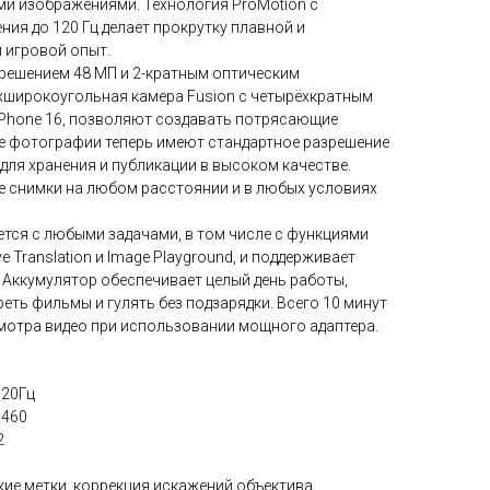
ми изображениями. Технология ProMotion с
ия до 120 Гц делает прокрутку плавной и
 игровой опыт.
зрешением 48 МП и 2-кратным оптическим
рхширокоугольная камера Fusion с четырёхкратным
iPhone 16, позволяют создавать потрясающие
е фотографии теперь имеют стандартное разрешение
 для хранения и публикации в высоком качестве.
кие снимки на любом расстоянии и в любых условиях
ется с любыми задачами, в том числе с функциями
Live Translation и Image Playground, и поддерживает
. Аккумулятор обеспечивает целый день работы,
еть фильмы и гулять без подзарядки. Всего 10 минут
смотра видео при использовании мощного адаптера.
120Гц
 460
2
ие метки, коррекция искажений объектива,