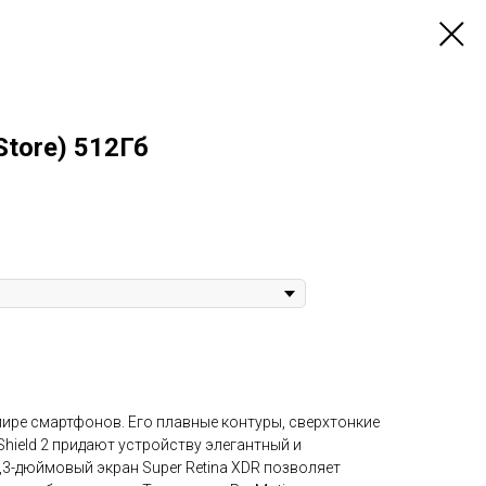
Store) 512Гб
мире смартфонов. Его плавные контуры, сверхтонкие
hield 2 придают устройству элегантный и
,3-дюймовый экран Super Retina XDR позволяет