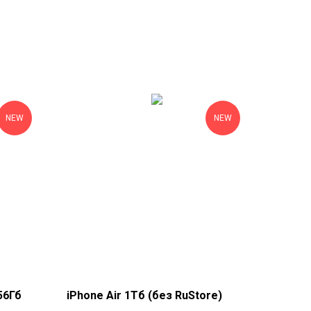
NEW
NEW
56Гб
iPhone Air 1Тб (без RuStore)