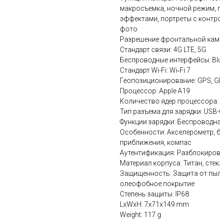
макросъемка, ночной режим, 
эффектами, портреты с контр
фото
Разрешение фронтальной кам
Стандарт связи: 4G LTE, 5G
Беспроводные интерфейсы: Blue
Стандарт Wi-Fi: Wi‑Fi 7
Геопозиционирование: GPS, GL
Процессор: Apple A19
Количество ядер процессора:
Тип разъема для зарядки: USB-
Функции зарядки: Беспроводна
Особенности: Акселерометр, б
приближения, компас
Аутентификация: Разблокиров
Материал корпуса: Титан, сте
Защищенность: Защита от пыли
олеофобное покрытие
Степень защиты: IP68
LxWxH: 7x71x149 mm
Weight: 117 g