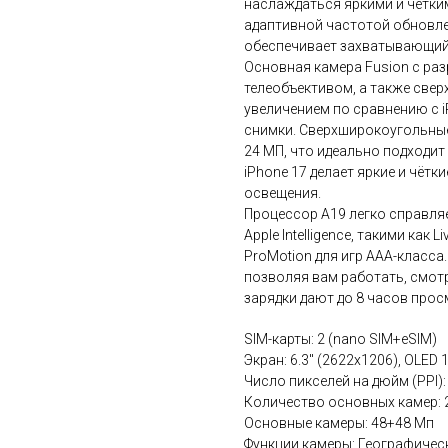
наслаждаться яркими и чётки
адаптивной частотой обновлен
обеспечивает захватывающий
Основная камера Fusion с ра
телеобъективом, а также све
увеличением по сравнению с 
снимки. Сверхширокоугольны
24 МП, что идеально подходит
iPhone 17 делает яркие и чёт
освещения.
Процессор A19 легко справля
Apple Intelligence, такими как 
ProMotion для игр AAA-класса
позволяя вам работать, смотр
зарядки дают до 8 часов про
SIM-карты: 2 (nano SIM+eSIM)
Экран: 6.3" (2622x1206), OLED 
Число пикселей на дюйм (PPI):
Количество основных камер: 
Основные камеры: 48+48 Мп
Функции камеры: Географическ