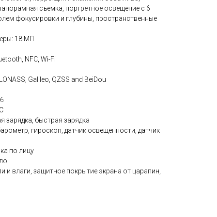
панорамная съемка, портретное освещение с 6
олем фокусировки и глубины, пространственные
еры: 18 МП
tooth, NFC, Wi-Fi
ONASS, Galileo, QZSS and BeiDou
 6
C
я зарядка, быстрая зарядка
арометр, гироскоп, датчик освещенности, датчик
ка по лицу
кло
 и влаги, защитное покрытие экрана от царапин,