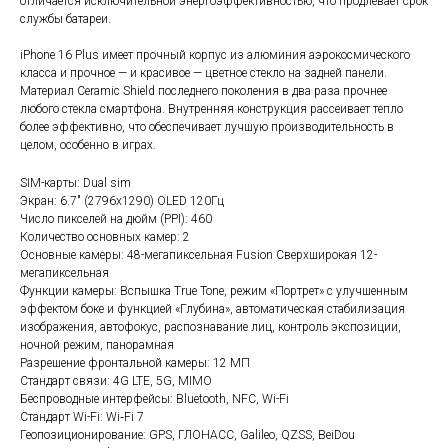
отличается исключительной энергоэффективностью, что продлевает срок
службы батареи.
iPhone 16 Plus имеет прочный корпус из алюминия аэрокосмического
класса и прочное — и красивое — цветное стекло на задней панели.
Материал Ceramic Shield последнего поколения в два раза прочнее
любого стекла смартфона. Внутренняя конструкция рассеивает тепло
более эффективно, что обеспечивает лучшую производительность в
целом, особенно в играх.
SIM-карты: Dual sim
Экран: 6.7" (2796x1290) OLED 120Гц
Число пикселей на дюйм (PPI): 460
Количество основных камер: 2
Основные камеры: 48-мегапиксельная Fusion Сверхширокая 12-
мегапиксельная
Функции камеры: Вспышка True Tone, режим «Портрет» с улучшенным
эффектом боке и функцией «Глубина», автоматическая стабилизация
изображения, автофокус, распознавание лиц, контроль экспозиции,
ночной режим, панорамная
Разрешение фронтальной камеры: 12 МП
Стандарт связи: 4G LTE, 5G, MIMO
Беспроводные интерфейсы: Bluetooth, NFC, Wi-Fi
Стандарт Wi-Fi: Wi‑Fi 7
Геопозиционирование: GPS, ГЛОНАСС, Galileo, QZSS, BeiDou