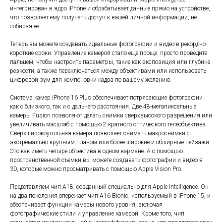
интегрирован в ядро iPhone и обрабатывает данные прямо на устройстве,
что позволяет ему получать доступ к вашей личной информации, не
собирая ее.
Теперь вы можете создавать идеальные фотографии и видео в рекордно
короткие сроки. Управление камерой стало еще проще: просто проведите
пальцем, чтобы настроить параметры, такие как экспозиция или глубина
резкости, а также переключаться между объективами или использовать
цифровой зум для компоновки кадра по вашему желанию.
Система камер iPhone 16 Plus обеспечивает потрясающие фотографии
как с близкого, так и с дальнего расстояния. Две 48-мегапиксельные
камеры Fusion позволяют делать снимки сверхвысокого разрешения или
увеличивать масштаб с помощью 2-кратного оптического телеобъектива.
Сверхширокоугольная камера позволяет снимать макроснимки с
экстремально крупным планом или более широкие и обширные пейзажи.
Это как иметь четыре объектива в одном кармане. А с помощью
пространственной съемки вы можете создавать фотографии и видео в
3D, которые можно просматривать с помощью Apple Vision Pro.
Представляем чип A18, созданный специально для Apple Intelligence. Он
на два поколения опережает чип A16 Bionic, используемый в iPhone 15, и
обеспечивает функции камеры нового уровня, включая
фотографические стили и управление камерой. Кроме того, чип