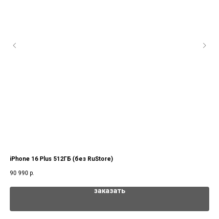
iPhone 16 Plus 512ГБ (без RuStore)
iPh
90 990
р.
71 
заказать