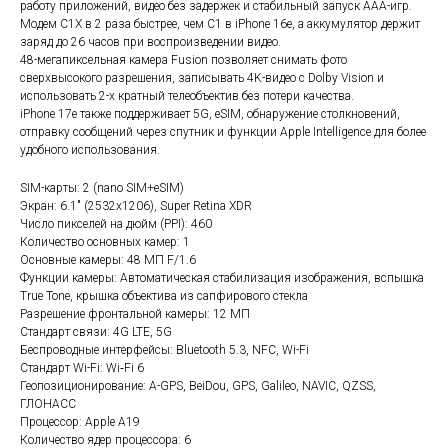
работу приложений, видео без задержек и стабильный запуск AAA-игр.
Модем C1X в 2 раза быстрее, чем C1 в iPhone 16e, а аккумулятор держит
заряд до 26 часов при воспроизведении видео.
48-мегапиксельная камера Fusion позволяет снимать фото
сверхвысокого разрешения, записывать 4K-видео с Dolby Vision и
использовать 2-х кратный телеобъектив без потери качества.
iPhone 17e также поддерживает 5G, eSIM, обнаружение столкновений,
отправку сообщений через спутник и функции Apple Intelligence для более
удобного использования.
SIM-карты: 2 (nano SIM+eSIM)
Экран: 6.1" (2532x1206), Super Retina XDR
Число пикселей на дюйм (PPI): 460
Количество основных камер: 1
Основные камеры: 48 МП F/1.6
Функции камеры: Автоматическая стабилизация изображения, вспышка
True Tone, крышка объектива из сапфирового стекла
Разрешение фронтальной камеры: 12 МП
Стандарт связи: 4G LTE, 5G
Беспроводные интерфейсы: Bluetooth 5.3, NFC, Wi-Fi
Стандарт Wi-Fi: Wi‑Fi 6
Геопозиционирование: A-GPS, BeiDou, GPS, Galileo, NAVIC, QZSS,
ГЛОНАСС
Процессор: Apple A19
Количество ядер процессора: 6