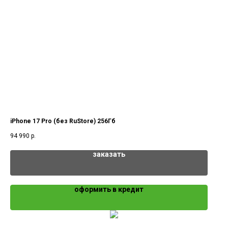
iPhone 17 Pro (без RuStore) 256Гб
94 990
р.
заказать
оформить в кредит