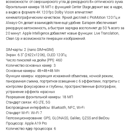
возможности: от сверхширокого угла до рекордного 8× оптического зума.
Фронтальная камера 18 МП с функцией Center Stage держит вас в кадре,
а видео в формате 4K 120 fps Dolby Vision впечатляет
кинематографическим качеством. Яркий дисплей с ProMotion 120 Гц и
Always-On делает взаимодействие ещё удобнее. Батарея обеспечивает
рекордную автономность, а быстрая зарядка восполняет до 50 % всего за
20 минут. Apple Intelligence добавляет новые функции: Live Translation,
Clean Up и возможности генерации изображений.
SIM-карты: 2 (nano SIM+eSIM)
Экран: 6.3" (2622x1206), OLED 120Гц
Число пикселей на дюйм (PPI): 460
Количество основных камер: 3
Основные камеры: 48+48+48 Мп
Функции камеры: коррекция искажений объектива, ночной режим,
панорамная съемка, портретное освещение с 6 эффектами, портреты с
контролем фокусировки и глубины, пространственные фотографии,
устранение эффекта «красных
Разрешение фронтальной камеры: 18 МП
Стандарт связи: 4G LTE, 5G
Беспроводные интерфейсы: Bluetooth, NFC, Wi-Fi
Стандарт Wi-Fi: Wi‑Fi 7
Геопозиционирование: GPS, GLONASS, Galileo, QZSS and BeiDou
Процессор: Apple A19 Pro
Количество ядер процессора: 6