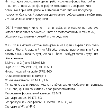
Чип последнего поколения делает работу со смартфоном быстрой и
плавной, от просмотра фотографий до создания изображений с
помощью Apple Intelligence. А 4-ядерный графический процессор
позволяет без усилий запускать даже самые требовательные мобильные
игры с молниеносной графикой.
iOS 18 — это интуитивно понятная и надёжная операционная система,
которая позволяет легко обмениваться фотографиями и файлами,
общаться с друзьями и семьёй и многое другое.
С iOS 18 вы можете настраивать домашний экран и экран блокировки
вашего iPhone. А мощный чип A18 обеспечивает исключительный опыт
работы с iOS и гарантирует, что ваш iPhone 16e будет готов к будущим
обновлениям.
SIM-карты: 2 (nano SIM+eSIM)
Экран: 6.1" (2532x1170), OLED 60 Гц
Число пикселей на дюйм (PPI): 460
Количество основных камер: 1
Основные камеры: 48 МП F/1.6
Функции камеры: Автоматическая стабилизация изображения, вспышка
True Tone, крышка объектива из сапфирового стекла
Разрешение фронтальной камеры: 12 МП
Стандарт связи: 4G LTE, 5G
Беспроводные интерфейсы: Bluetooth 5.3, NFC, Wi-Fi
Стандарт Wi-Fi: Wi‑Fi 6