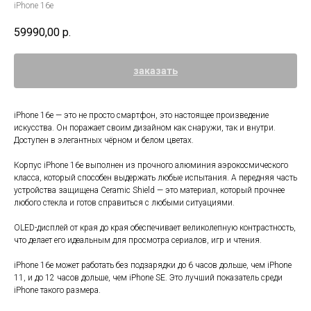
iPhone 16e
59990,00
р.
заказать
iPhone 16e — это не просто смартфон, это настоящее произведение
искусства. Он поражает своим дизайном как снаружи, так и внутри.
Доступен в элегантных чёрном и белом цветах.
Корпус iPhone 16e выполнен из прочного алюминия аэрокосмического
класса, который способен выдержать любые испытания. А передняя часть
устройства защищена Ceramic Shield — это материал, который прочнее
любого стекла и готов справиться с любыми ситуациями.
OLED-дисплей от края до края обеспечивает великолепную контрастность,
что делает его идеальным для просмотра сериалов, игр и чтения.
iPhone 16e может работать без подзарядки до 6 часов дольше, чем iPhone
11, и до 12 часов дольше, чем iPhone SE. Это лучший показатель среди
iPhone такого размера.