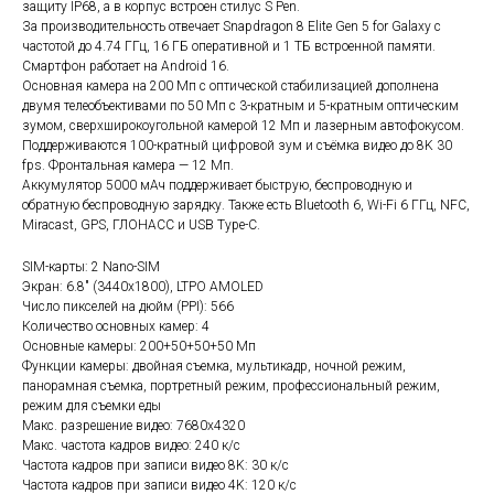
защиту IP68, а в корпус встроен стилус S Pen.
За производительность отвечает Snapdragon 8 Elite Gen 5 for Galaxy с
частотой до 4.74 ГГц, 16 ГБ оперативной и 1 ТБ встроенной памяти.
Смартфон работает на Android 16.
Основная камера на 200 Мп с оптической стабилизацией дополнена
двумя телеобъективами по 50 Мп с 3-кратным и 5-кратным оптическим
зумом, сверхширокоугольной камерой 12 Мп и лазерным автофокусом.
Поддерживаются 100-кратный цифровой зум и съёмка видео до 8K 30
fps. Фронтальная камера — 12 Мп.
Аккумулятор 5000 мАч поддерживает быструю, беспроводную и
обратную беспроводную зарядку. Также есть Bluetooth 6, Wi-Fi 6 ГГц, NFC,
Miracast, GPS, ГЛОНАСС и USB Type-C.
SIM-карты: 2 Nano-SIM
Экран: 6.8" (3440x1800), LTPO AMOLED
Число пикселей на дюйм (PPI): 566
Количество основных камер: 4
Основные камеры: 200+50+50+50 Мп
Функции камеры: двойная съемка, мультикадр, ночной режим,
панорамная съемка, портретный режим, профессиональный режим,
режим для съемки еды
Макс. разрешение видео: 7680x4320
Макс. частота кадров видео: 240 к/с
Частота кадров при записи видео 8K: 30 к/c
Частота кадров при записи видео 4K: 120 к/c