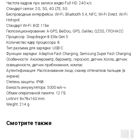
Частота кадров при записи видео Full HD: 240 к/c
Стандарт связи: 2G, 3G, 4G LTE, 5G
Беспроводные интерфейсы: Wi-Fi, Bluetooth 5.4, NFC, Wi-Fi Direct, Wi-Fi
Hotspot
Стандарт Wi-Fi: 802.11be
Геопозиционирование: A-GPS, BeiDou, GPS, Galileo, QZSS, ГЛОНАСС
Процессор: Snapdragon 8 Elite Gen 5
Количество ядер процессора: 8
Тип разъема для зарядки: USB-C
Функции зарядки: Adaptive Fast Charging, Samsung Super Fast Charging
Особенности: Акселерометр, барометр, гироскоп, датчик Холла, датчик
освещенности, датчик приближения, компас
Аутентификация: Распознавание лица, сканер отпечатков пальцев (в
экране)
Степень защиты: IP68
Емкость аккумулятора: 5000 мА⋅ч
Объем оперативной памяти: 12 ГБ
LxWxH: 8x78x163 mm
Weight: 214 g
Смотрите также