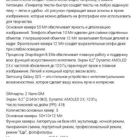
питомцем. «Генератор текста» быстро создаёт тексты на любую заданную
тему — легко и удобно. «AI рисунок» превращает ваши эскизы в яркие
изображения, которые можно добавить на фотографии или использовать
для творчества.
Основная камера 50 Мп обеспечивает яркость и детализацию
изображений. Телефото объектив 10 Мп идеален для съёмки отдалённых
объектов. Ультраширокий объектив 12 Мп захватывает больше деталей в
кадре. Фронтальная камера 12 Мп создаёт выразительные селфи даже
при слабом освещении.
Процессор Snapdragon 8 Elite обеспечивает плавную работу и поддержку
всех функций искусственного интеллекта. Экран 6,2″ Dynamic AMOLED
2X с частотой обновления до 120 Гц гарантирует яркое и плавное
изображение. Лёгкий и изящный корпус весом всего…
Samsung Galaxy S25 — это стильное устройство с интеллектуальными
возможностями, которое сделает вашу жизнь ярче и интереснее.
SIM-карты: 2 Nano-SIM
Экран: 6.2" (2340x1080), Dynamic AMOLED 2X, 120Гц
Число пикселей на дюйм (PPI): 418
Количество основных камер: 3
Основные камеры: 50+10+12 Мп
Функции камеры: Авторетушь на базе ИИ, мультикадр, ночной режим,
панорамная съемка, портретный режим, профессиональный режим,
режим "Еда", фотофильтры