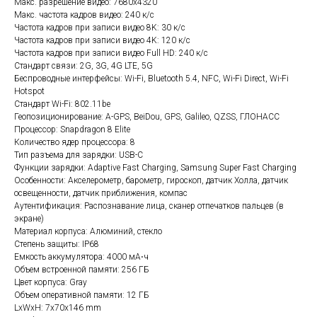
Макс. разрешение видео: 7680x4320
Макс. частота кадров видео: 240 к/с
Частота кадров при записи видео 8K: 30 к/c
Частота кадров при записи видео 4K: 120 к/c
Частота кадров при записи видео Full HD: 240 к/c
Стандарт связи: 2G, 3G, 4G LTE, 5G
Беспроводные интерфейсы: Wi-Fi, Bluetooth 5.4, NFC, Wi-Fi Direct, Wi-Fi
Hotspot
Стандарт Wi-Fi: 802.11be
Геопозиционирование: A-GPS, BeiDou, GPS, Galileo, QZSS, ГЛОНАСС
Процессор: Snapdragon 8 Elite
Количество ядер процессора: 8
Тип разъема для зарядки: USB-C
Функции зарядки: Adaptive Fast Charging, Samsung Super Fast Charging
Особенности: Акселерометр, барометр, гироскоп, датчик Холла, датчик
освещенности, датчик приближения, компас
Аутентификация: Распознавание лица, сканер отпечатков пальцев (в
экране)
Материал корпуса: Алюминий, стекло
Степень защиты: IP68
Емкость аккумулятора: 4000 мА⋅ч
Объем встроенной памяти: 256 ГБ
Цвет корпуса: Gray
Объем оперативной памяти: 12 ГБ
LxWxH: 7x70x146 mm