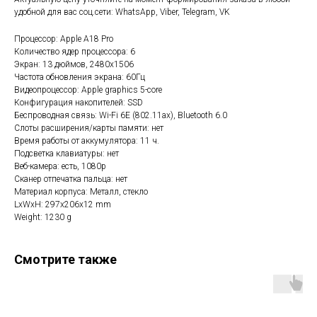
удобной для вас соц.сети: WhatsApp, Viber, Telegram, VK
Процессор: Apple A18 Pro
Количество ядер процессора: 6
Экран: 13 дюймов, 2480x1506
Частота обновления экрана: 60Гц
Видеопроцессор: Apple graphics 5-core
Конфигурация накопителей: SSD
Беспроводная связь: Wi-Fi 6E (802.11ax), Bluetooth 6.0
Слоты расширения/карты памяти: нет
Время работы от аккумулятора: 11 ч.
Подсветка клавиатуры: нет
Веб-камера: есть, 1080p
Сканер отпечатка пальца: нет
Материал корпуса: Металл, стекло
LxWxH: 297x206x12 mm
Weight: 1230 g
Смотрите также