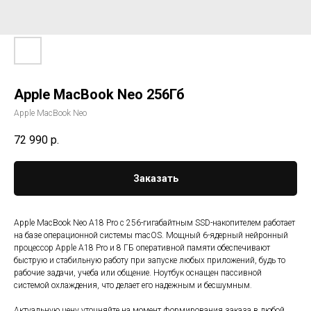
Apple MacBook Neo 256Гб
Apple MacBook Neo
72 990
р.
Заказать
Apple MacBook Neo A18 Pro с 256-гигабайтным SSD-накопителем работает
на базе операционной системы macOS. Мощный 6-ядерный нейронный
процессор Apple A18 Pro и 8 ГБ оперативной памяти обеспечивают
быструю и стабильную работу при запуске любых приложений, будь то
рабочие задачи, учеба или общение. Ноутбук оснащен пассивной
системой охлаждения, что делает его надежным и бесшумным.
Актуальную цену уточняйте на момент формирования заказа в любой