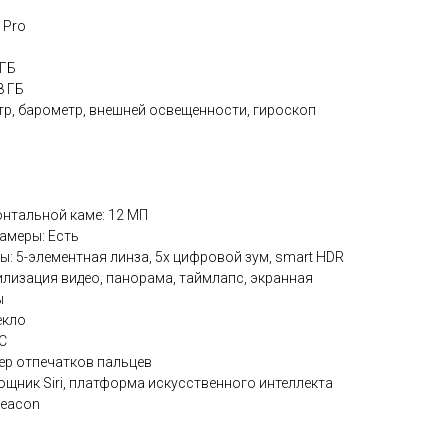
 Pro
 ГБ
8 ГБ
етр, барометр, внешней освещенности, гироскоп
нтальной каме: 12 МП
амеры: Есть
: 5-элементная линза, 5х цифровой зум, smart HDR
лизация видео, панорама, таймлапс, экранная
ы
екло
C
ер отпечатков пальцев
щник Siri, платформа искусственного интеллекта
iBeacon