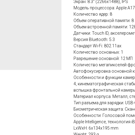
Экран: 8.3" (2266x1488), IPS
Модель процессора: Apple A17
Количество ядер: 8
Объем оперативной памяти: 8
Объем встроенной памяти: 12
Датчики: Touch ID, акселером
Версия Bluetooth: 5.3
Стандарт Wi-Fi: 802.11ax
Количество основных: 1
Разрешение основной: 12 МП
Количество мегапикселей фро
Автофокусировка основной к
Особенности и функции камеры
4, кинематографическая стаби
вспышка фронтальной камер
Материал корпуса: Металл, ст
Тип разъема для зарядки: USB-
Биометрическая защита: Скан
Особенности: Голосовой помо
Apple Intelligence, технология 
LxWxH: 6x134x195 mm
Weight: 293 g