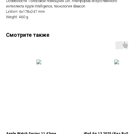
Особенности: Голосовой помощник Siri, платформа искусственного
интеллекта Apple Intelligence, технология iBeacon
LxWxH: 6x178x247 mm
Weight: 460 g
Смотрите также
Apple Watch Series 11 42мм
iPad Air 13 2025 (без RuStor