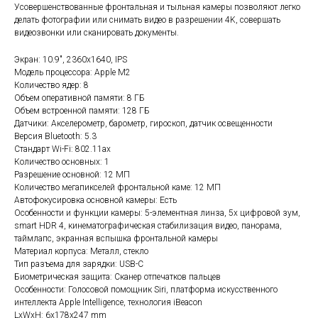
Усовершенствованные фронтальная и тыльная камеры позволяют легко
делать фотографии или снимать видео в разрешении 4K, совершать
видеозвонки или сканировать документы.
Экран: 10.9", 2360x1640, IPS
Модель процессора: Apple M2
Количество ядер: 8
Объем оперативной памяти: 8 ГБ
Объем встроенной памяти: 128 ГБ
Датчики: Акселерометр, барометр, гироскоп, датчик освещенности
Версия Bluetooth: 5.3
Стандарт Wi-Fi: 802.11ax
Количество основных: 1
Разрешение основной: 12 МП
Количество мегапикселей фронтальной каме: 12 МП
Автофокусировка основной камеры: Есть
Особенности и функции камеры: 5-элементная линза, 5х цифровой зум,
smart HDR 4, кинематографическая стабилизация видео, панорама,
таймлапс, экранная вспышка фронтальной камеры
Материал корпуса: Металл, стекло
Тип разъема для зарядки: USB-C
Биометрическая защита: Сканер отпечатков пальцев
Особенности: Голосовой помощник Siri, платформа искусственного
интеллекта Apple Intelligence, технология iBeacon
LxWxH: 6x178x247 mm