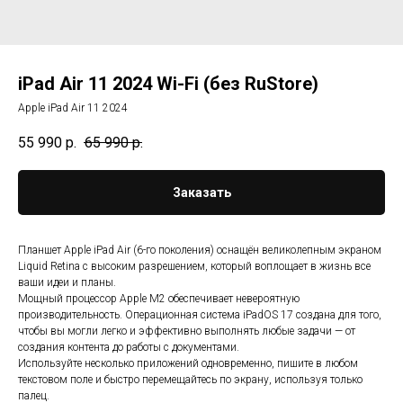
iPad Air 11 2024 Wi-Fi (без RuStore)
Apple iPad Air 11 2024
55 990
р.
65 990
р.
Заказать
Планшет Apple iPad Air (6-го поколения) оснащён великолепным экраном
Liquid Retina с высоким разрешением, который воплощает в жизнь все
ваши идеи и планы.
Мощный процессор Apple M2 обеспечивает невероятную
производительность. Операционная система iPadOS 17 создана для того,
чтобы вы могли легко и эффективно выполнять любые задачи — от
создания контента до работы с документами.
Используйте несколько приложений одновременно, пишите в любом
текстовом поле и быстро перемещайтесь по экрану, используя только
палец.