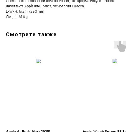
Особенности: Голосовой помощник Siri, платформа искусственного
интеллекта Apple Intelligence, технология iBeacon
LxWxH: 6x214x280 mm
Weight: 616 g
Смотрите также
Apple AirPods Max (2025)
Apple Watch Series SE 3 44