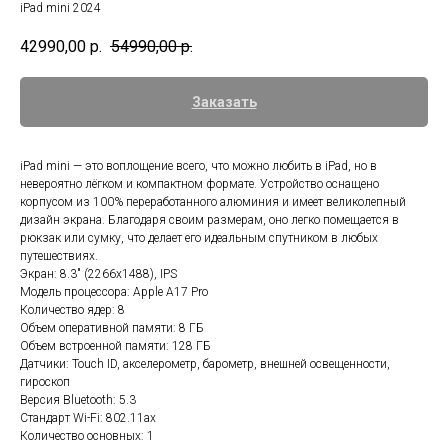
iPad mini 2024
42990,00
р.
54990,00
р.
Заказать
iPad mini — это воплощение всего, что можно любить в iPad, но в
невероятно лёгком и компактном формате. Устройство оснащено
корпусом из 100% переработанного алюминия и имеет великолепный
дизайн экрана. Благодаря своим размерам, оно легко помещается в
рюкзак или сумку, что делает его идеальным спутником в любых
путешествиях.
Экран: 8.3" (2266x1488), IPS
Модель процессора: Apple A17 Pro
Количество ядер: 8
Объем оперативной памяти: 8 ГБ
Объем встроенной памяти: 128 ГБ
Датчики: Touch ID, акселерометр, барометр, внешней освещенности,
гироскоп
Версия Bluetooth: 5.3
Стандарт Wi-Fi: 802.11ax
Количество основных: 1